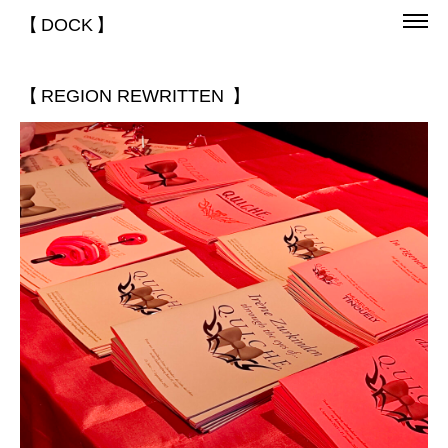
【
DOCK
】
【 REGION REWRITTEN 】